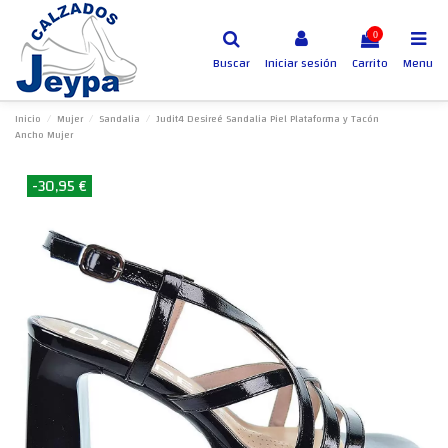
0
Buscar
Iniciar sesión
Carrito
Menu
Inicio
Mujer
Sandalia
Judit4 Desireé Sandalia Piel Plataforma y Tacón
Ancho Mujer
-30,95 €