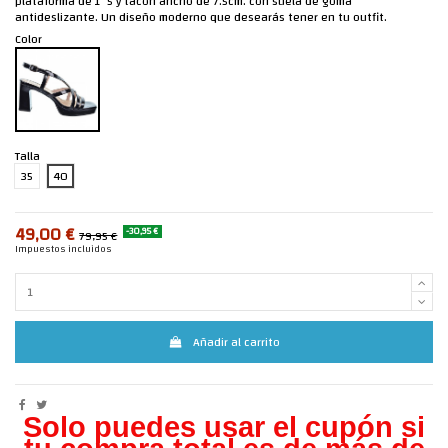
plataforma de 1´5 y tacón ancho de 7.5cm. con suela de goma
antideslizante. Un diseño moderno que desearás tener en tu outfit.
Color
Talla
35
40
49,00 €
-30,95 €
79,95 €
Impuestos incluidos
Añadir al carrito
Solo puedes usar el cupón si