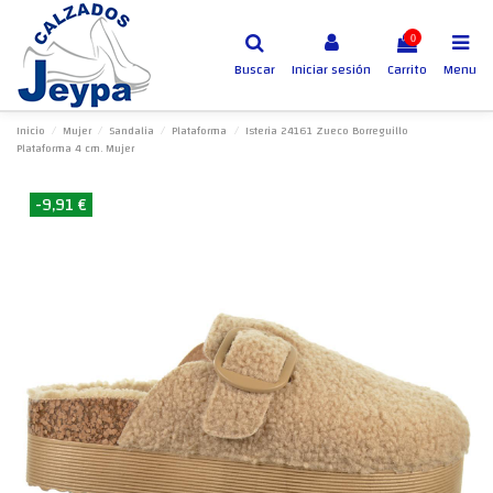
0
Buscar
Iniciar sesión
Carrito
Menu
Inicio
Mujer
Sandalia
Plataforma
Isteria 24161 Zueco Borreguillo
Plataforma 4 cm. Mujer
-9,91 €