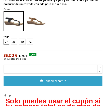
con cuña de 4cm de altura en goma muy ligera y flexible. Ahora ya puedes
presumir de un calzado cómodo para el día a día.
Color
Talla
37
38
40
41
35,00 €
-7,95 €
42,95 €
Impuestos incluidos
Añadir al carrito
Solo puedes usar el cupón si