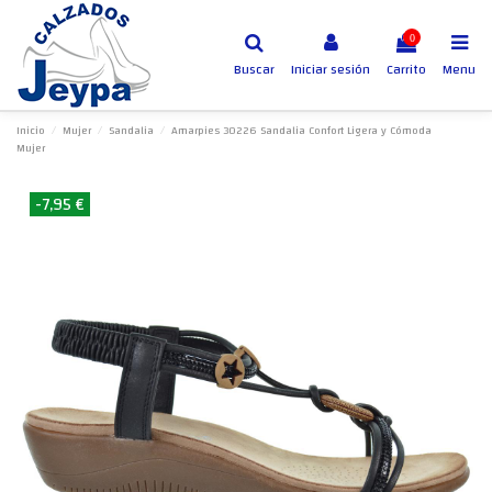
0
Buscar
Iniciar sesión
Carrito
Menu
Inicio
Mujer
Sandalia
Amarpies 30226 Sandalia Confort Ligera y Cómoda
Mujer
-7,95 €