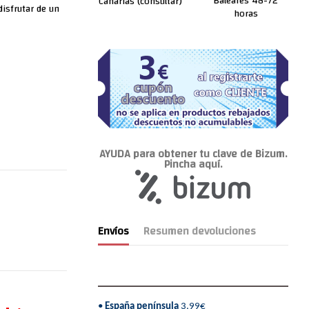
Baleares 48-72
Canarias (consultar)
isfrutar de un
horas
AYUDA para obtener tu clave de Bizum.
Pincha aquí.
Envíos
Resumen devoluciones
•
España península
3,99€