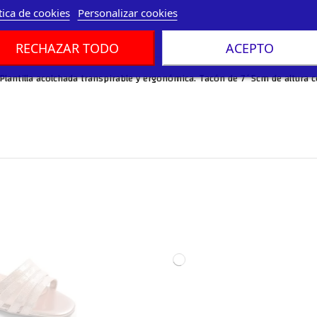
tica de cookies
Personalizar cookies
RECHAZAR TODO
ACEPTO
e. Plantilla acolchada transpirable y ergonómica. Tacón de 7´5cm de altura