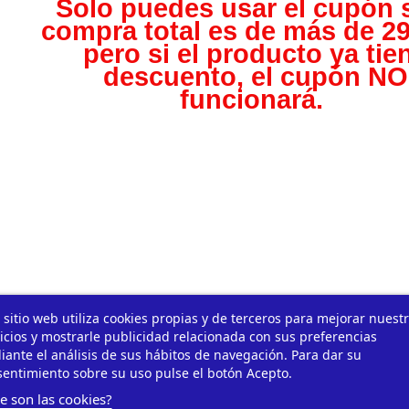
Solo puedes usar el cupón s
compra total es de más de 29
pero s
i el producto ya tie
descuento, el cupón NO
funcionará.
 sitio web utiliza cookies propias y de terceros para mejorar nuest
icios y mostrarle publicidad relacionada con sus preferencias
ante el análisis de sus hábitos de navegación. Para dar su
entimiento sobre su uso pulse el botón Acepto.
e son las cookies?