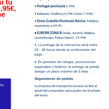
i tu
,95€,
•
Portugal península
5,99€
ne
• Baleares: Mallorca 6,99€ (resto 7.99€)
•
Envío Gratuito Península Ibérica
: Pedidos
superiores a 49,95.
• EUROPA ZONA B
(Italia, Austria, Bélgica,
Luxemburgo, Países bajos). 19,99€
La entrega de la mercancía será entre
•
24 - 48 horas desde la confirmación del
pago.
En periodos de rebajas, promociones
•
especiales o festivos, la entrega se puede
alargar un plazo máximo de 5 días.
Seguimiento de pedido
ros
La empresa de transporte enviará un link al
email del comprador para poder ver el estado
del envío.