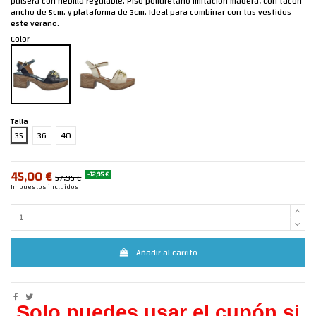
pulsera con hebilla regulable. Piso poliuretano imitación madera, con tacón
ancho de 5cm. y plataforma de 3cm. Ideal para combinar con tus vestidos
este verano.
Color
Talla
35
36
40
45,00 €
-12,95 €
57,95 €
Impuestos incluidos
Añadir al carrito
Solo puedes usar el cupón si