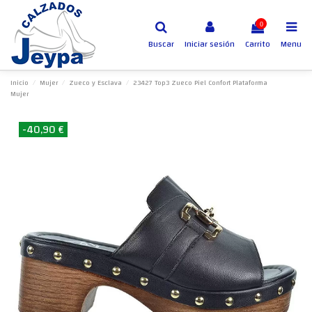
0
Buscar
Iniciar sesión
Carrito
Menu
Inicio
Mujer
Zueco y Esclava
23427 Top3 Zueco Piel Confort Plataforma
Mujer
-40,90 €