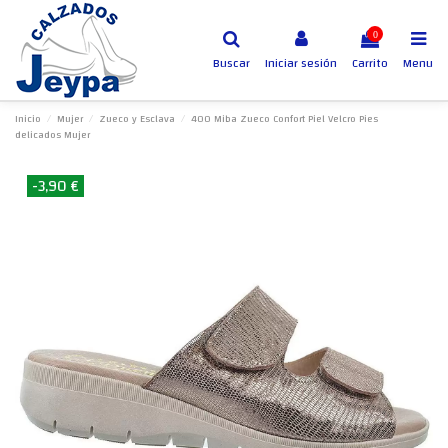
0
Buscar
Iniciar sesión
Carrito
Menu
Inicio
Mujer
Zueco y Esclava
400 Miba Zueco Confort Piel Velcro Pies
delicados Mujer
-3,90 €