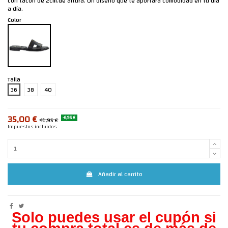
con tacón de 2cm.de altura. Un diseño que te aportará comodidad en tu día
a día.
Color
Talla
36
38
40
35,00 €
-6,95 €
41,95 €
Impuestos incluidos
Añadir al carrito
Solo puedes usar el cupón si