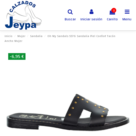
0
Buscar
Iniciar sesión
Carrito
Menu
Inicio
Mujer
Sandalia
Oh My Sandals 5576 Sandalia Piel Confort Tacón
Ancho Mujer
-6,95 €