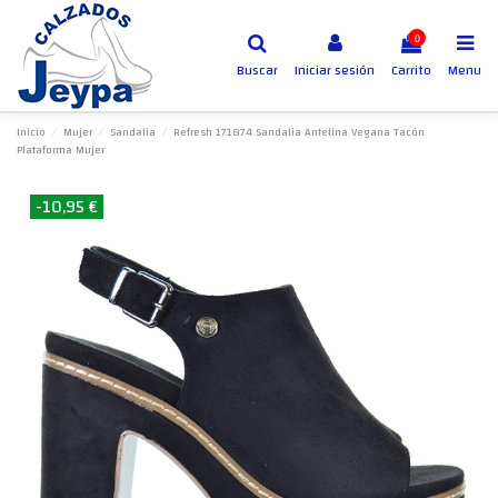
0
Buscar
Iniciar sesión
Carrito
Menu
Inicio
Mujer
Sandalia
Refresh 171874 Sandalia Antelina Vegana Tacón
Plataforma Mujer
-10,95 €