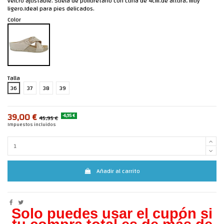
velcro ajustable. Suela de poliuretano con cuña de 4cm.de altura, muy
ligero.Ideal para pies delicados.
Color
Talla
36
37
38
39
39,00 €
-6,95 €
45,95 €
Impuestos incluidos
Añadir al carrito
Solo puedes usar el cupón si