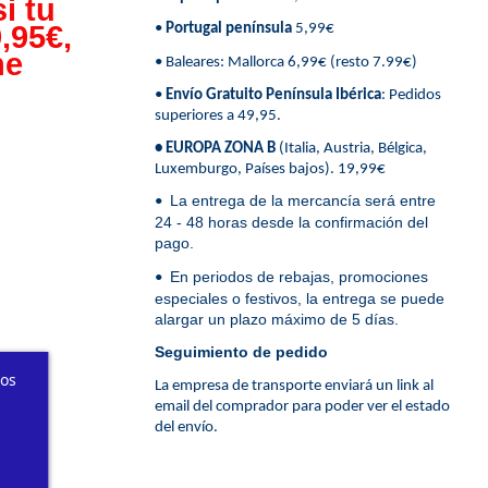
i tu
,95€,
•
Portugal península
5,99€
ne
• Baleares: Mallorca 6,99€ (resto 7.99€)
•
Envío Gratuito Península Ibérica
: Pedidos
superiores a 49,95.
• EUROPA ZONA B
(Italia, Austria, Bélgica,
Luxemburgo, Países bajos). 19,99€
La entrega de la mercancía será entre
•
24 - 48 horas desde la confirmación del
pago.
En periodos de rebajas, promociones
•
especiales o festivos, la entrega se puede
alargar un plazo máximo de 5 días.
Seguimiento de pedido
ros
La empresa de transporte enviará un link al
email del comprador para poder ver el estado
del envío.