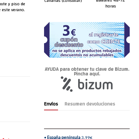
Baleares 48-72
Canarias (consultar)
yute y piso de
horas
 este verano.
AYUDA para obtener tu clave de Bizum.
Pincha aquí.
Envíos
Resumen devoluciones
•
España península
3,99€