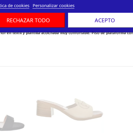
tica de cookies
Personalizar cookies
RECHAZAR TODO
ACEPTO
rior en textil y plantilla acolchada muy confortable. Piso de plataforma co