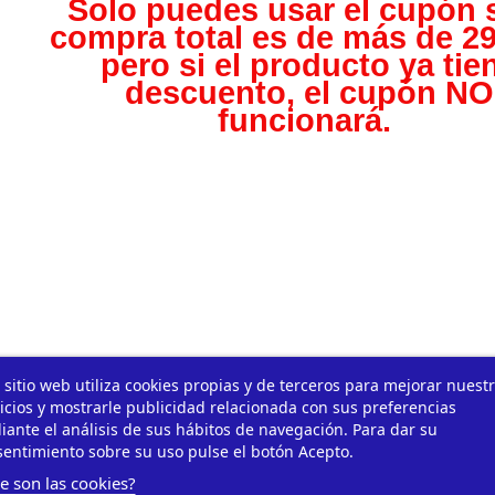
Solo puedes usar el cupón s
compra total es de más de 29
pero s
i el producto ya tie
descuento, el cupón NO
funcionará.
 sitio web utiliza cookies propias y de terceros para mejorar nuest
icios y mostrarle publicidad relacionada con sus preferencias
ante el análisis de sus hábitos de navegación. Para dar su
entimiento sobre su uso pulse el botón Acepto.
e son las cookies?