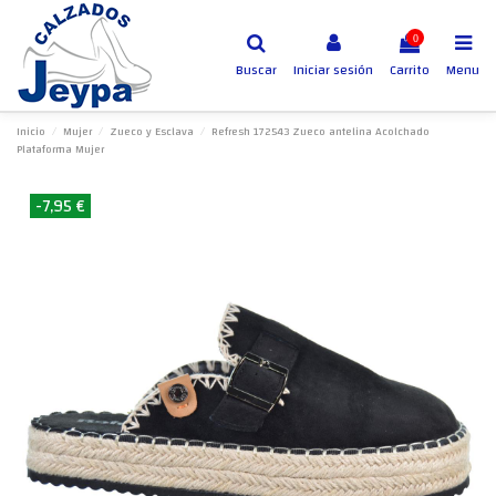
0
Buscar
Iniciar sesión
Carrito
Menu
Inicio
Mujer
Zueco y Esclava
Refresh 172543 Zueco antelina Acolchado
Plataforma Mujer
-7,95 €