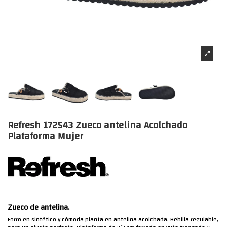
Refresh 172543 Zueco antelina Acolchado
Plataforma Mujer
Zueco de antelina.
Forro en sintético y cómoda planta en antelina acolchada. Hebilla regulable,