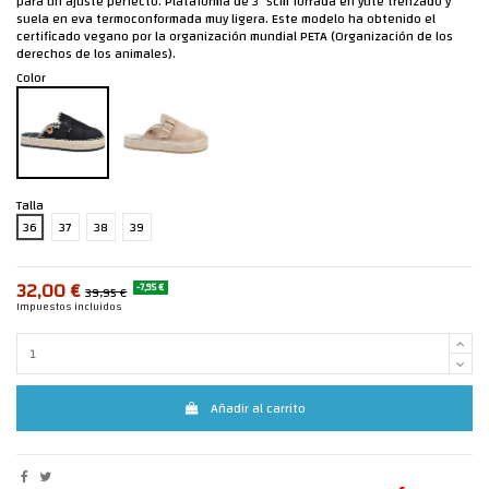
para un ajuste perfecto. Plataforma de 3´5cm forrada en yute trenzado y
suela en eva termoconformada muy ligera. Este modelo ha obtenido el
certificado vegano por la organización mundial PETA (Organización de los
derechos de los animales).
Color
Talla
36
37
38
39
32,00 €
-7,95 €
39,95 €
Impuestos incluidos
Añadir al carrito