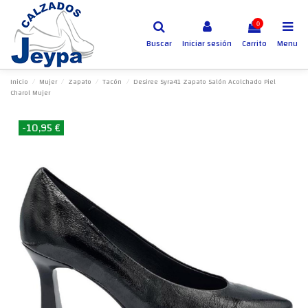
0
Buscar
Iniciar sesión
Carrito
Menu
Inicio
Mujer
Zapato
Tacón
Desiree Syra41 Zapato Salón Acolchado Piel
Charol Mujer
-10,95 €