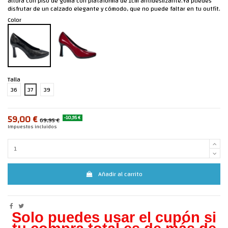
altura con piso de goma con plataforma de 1cm antideslizante.Ya puedes
disfrutar de un calzado elegante y cómodo, que no puede faltar en tu outfit.
Color
Talla
36
37
39
59,00 €
-10,95 €
69,95 €
Impuestos incluidos
Añadir al carrito
Solo puedes usar el cupón si