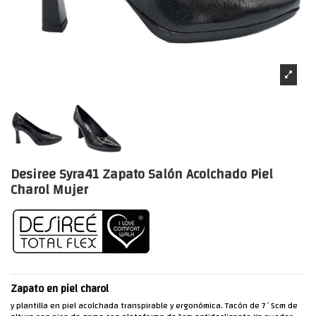
Desiree Syra41 Zapato Salón Acolchado Piel
Charol Mujer
Zapato en piel charol
y plantilla en piel acolchada transpirable y ergonómica. Tacón de 7´5cm de