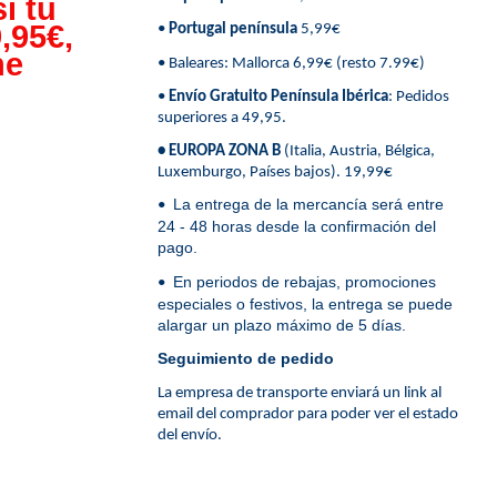
i tu
,95€,
•
Portugal península
5,99€
ne
• Baleares: Mallorca 6,99€ (resto 7.99€)
•
Envío Gratuito Península Ibérica
: Pedidos
superiores a 49,95.
• EUROPA ZONA B
(Italia, Austria, Bélgica,
Luxemburgo, Países bajos). 19,99€
La entrega de la mercancía será entre
•
24 - 48 horas desde la confirmación del
pago.
En periodos de rebajas, promociones
•
especiales o festivos, la entrega se puede
alargar un plazo máximo de 5 días.
Seguimiento de pedido
La empresa de transporte enviará un link al
email del comprador para poder ver el estado
del envío.