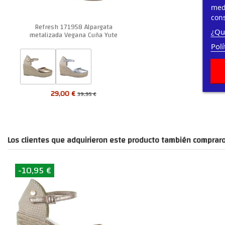
medi
cons
Refresh 171958 Alpargata
¿Qu
metalizada Vegana Cuña Yute
Mujer
Polí
29,00 €
39,95 €
Los clientes que adquirieron este producto también compraro
-10,95 €