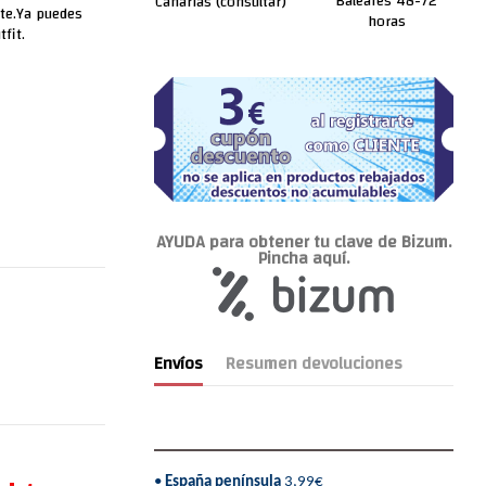
Baleares 48-72
Canarias (consultar)
te.Ya puedes
horas
fit.
AYUDA para obtener tu clave de Bizum.
Pincha aquí.
Envíos
Resumen devoluciones
•
España península
3,99€