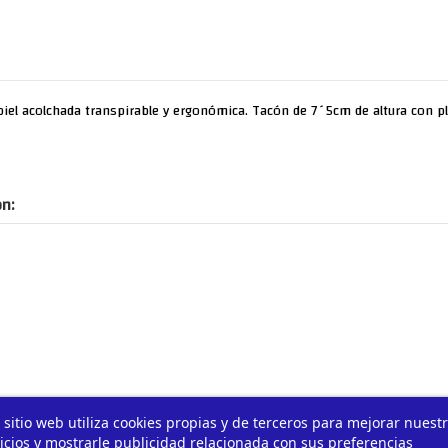
n piel acolchada transpirable y ergonómica. Tacón de 7´5cm de altura con 
n:
 sitio web utiliza cookies propias y de terceros para mejorar nuest
icios y mostrarle publicidad relacionada con sus preferencias