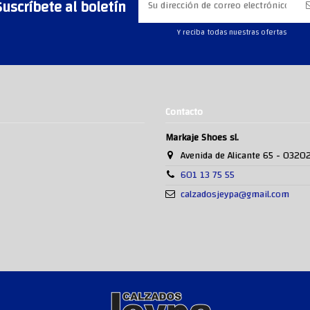
Suscríbete al boletín
Y reciba todas nuestras ofertas
Contacto
Markaje Shoes sl.
Avenida de Alicante 65 - 0320
601 13 75 55
calzadosjeypa@gmail.com