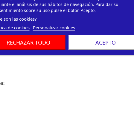
ante el análisis de sus hábitos de navegación. Para dar su
entimiento sobre su uso pulse el botón Acepto.
e son las cookies?
tica de cookies
Personalizar cookies
RECHAZAR TODO
ACEPTO
n: