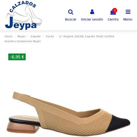
0
Buscar
Iniciar sesión
Carrito
Menu
Inicio
Mujer
Zapato
Tacón
D´Angela 28148 Zapato Textil Confort
Eventos Ceremonia Mujer
-6,95 €