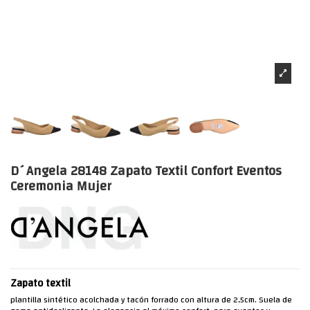
D´Angela 28148 Zapato Textil Confort Eventos
Ceremonia Mujer
Zapato textil
plantilla sintético acolchada y tacón forrado con altura de 2,5cm. Suela de