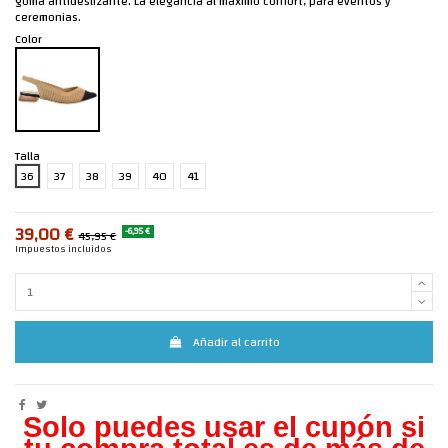
goma antideslizante. La elegancia al máximo confort, para eventos y
ceremonias.
Color
Talla
36
37
38
39
40
41
39,00 €
-6,95 €
45,95 €
Impuestos incluidos
Añadir al carrito
Solo puedes usar el cupón si