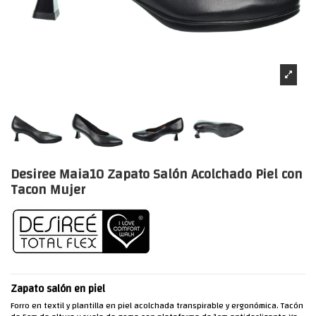
Desiree Maia10 Zapato Salón Acolchado Piel con
Tacon Mujer
Zapato salón en piel
Forro en textil y plantilla en piel acolchada transpirable y ergonómica. Tacón