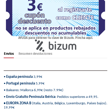
AYUDA para obtener tu clave de Bizum. Pincha aquí.
Envíos
Resumen devoluciones
•
España península
3,99€
•
Portugal península
5,99€
• Baleares: Mallorca 6,99€ (resto 7.99€)
•
Envío Gratuito Península Ibérica
: Pedidos superiores a 49,95.
• EUROPA ZONA B
(Italia, Austria, Bélgica, Luxemburgo, Países bajos).
19,99€