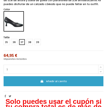
de 5cm de altura y suela de goma con plataforma de 1cm antideslizante.Ya
puedes disfrutar de un calzado cómodo que no puede faltar en tu outfit.
Color
Talla
35
36
37
38
39
64,95 €
Impuestos incluidos
Añadir al carrito
Solo puedes usar el cupón si
tu compra total es de más de