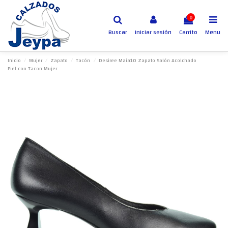
0
Buscar
Iniciar sesión
Carrito
Menu
Inicio
Mujer
Zapato
Tacón
Desiree Maia10 Zapato Salón Acolchado
Piel con Tacon Mujer