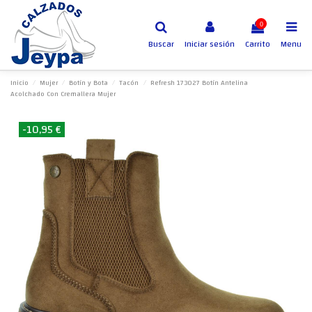
0
Buscar
Iniciar sesión
Carrito
Menu
Inicio
Mujer
Botín y Bota
Tacón
Refresh 173027 Botín Antelina
Acolchado Con Cremallera Mujer
-10,95 €