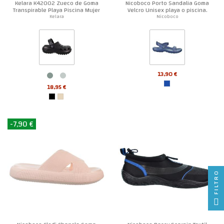
Kelara K42002 Zueco de Goma
Nicoboco Porto Sandalia Goma
Transpirable Playa Piscina Mujer
Velcro Unisex playa o piscina.
Kelara
Nicoboco
13,90 €
18,95 €
-7,90 €
FILTRO