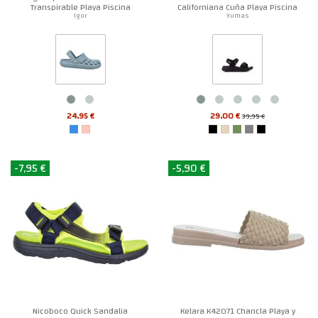
Transpirable Playa Piscina
Californiana Cuña Playa Piscina
Unisex
Mujer
Igor
Yumas
24,95 €
29,00 €
39,95 €
-7,95 €
-5,90 €
Nicoboco Quick Sandalia
Kelara K42071 Chancla Playa y