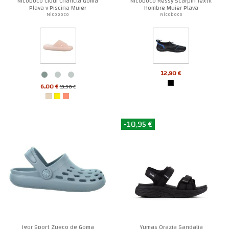
Nicoboco Clodi Chancla Goma
Nicoboco Ressy Scarpin Textil
Playa y Piscina Mujer
Hombre Mujer Playa
Nicoboco
Nicoboco
12,90 €
6,00 €
13,90 €
-10,95 €
Igor Sport Zueco de Goma
Yumas Orazia Sandalia