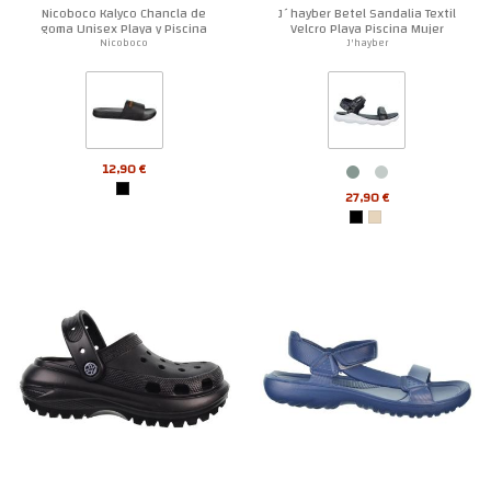
Nicoboco Kalyco Chancla de
J´hayber Betel Sandalia Textil
goma Unisex Playa y Piscina
Velcro Playa Piscina Mujer
Nicoboco
J'hayber
12,90 €
27,90 €