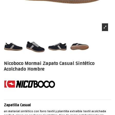
Nicoboco Mormai Zapato Casual Sintético
Acolchado Hombre
Zapatilla Casual
en material sintético con forro textil y plantilla extraíble textil acolchada