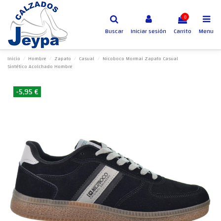
0
Buscar
Iniciar sesión
Carrito
Menu
Inicio
Hombre
Zapato
Casual
Nicoboco Mormai Zapato Casual
Sintético Acolchado Hombre
-5,95 €