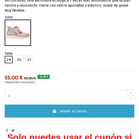
sin costuras, una microfibra ecológica 7 veces más absorbente que la piel,
neutro y resistente. Cierre con velcro ajustable y elástico. Suela de goma
muy flexible.
Color
Talla
24
25
27
55,00 €
-10,95 €
65,95 €
Impuestos incluidos
Añadir al carrito
Solo puedes usar el cupón si