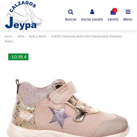
0
Buscar
Iniciar sesión
Carrito
Menu
Inicio
Niña
Bota y Botín
034972 Pablosky Botín Piel Transpirable Primeros
Pasos
-10,95 €