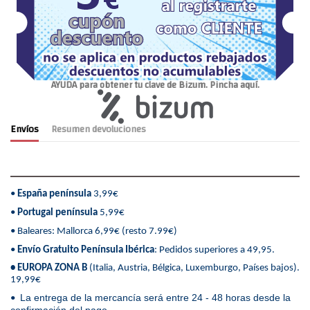
AYUDA para obtener tu clave de Bizum. Pincha aquí.
Envíos
Resumen devoluciones
•
España península
3,99€
•
Portugal península
5,99€
• Baleares: Mallorca 6,99€ (resto 7.99€)
•
Envío Gratuito Península Ibérica
: Pedidos superiores a 49,95.
• EUROPA ZONA B
(Italia, Austria, Bélgica, Luxemburgo, Países bajos).
19,99€
La entrega de la mercancía será entre 24 - 48 horas desde la
•
confirmación del pago.