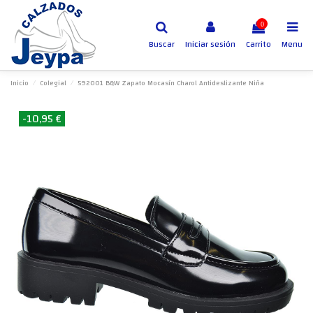
0
Buscar
Iniciar sesión
Carrito
Menu
Inicio
Colegial
592001 B&W Zapato Mocasín Charol Antideslizante Niña
-10,95 €