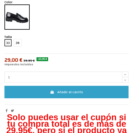
Color
Talla
33
36
29,00 €
-10,95 €
39,95 €
Impuestos incluidos
Añadir al carrito
Solo puedes usar el cupón si
tu compra total es de más de
29,95€, pero s
i el producto ya