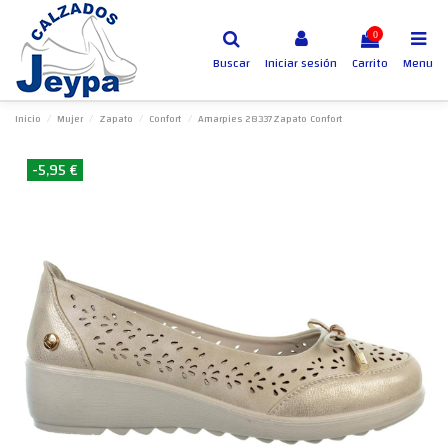
0
Buscar
Iniciar sesión
Carrito
Menu
Inicio
Mujer
Zapato
Confort
Amarpies 28337Zapato Confort
-5,95 €