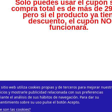
Solo puedes usar el cupón s
compra total es de más de 29
pero s
i el producto ya tie
descuento, el cupón NO
funcionará.
 sitio web utiliza cookies propias y de terceros para mejorar nuest
icios y mostrarle publicidad relacionada con sus preferencias
ante el análisis de sus hábitos de navegación. Para dar su
entimiento sobre su uso pulse el botón Acepto.
e son las cookies?