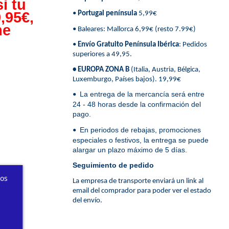
i tu
,95€,
•
Portugal península
5,99€
ne
• Baleares: Mallorca 6,99€ (resto 7.99€)
•
Envío Gratuito Península Ibérica
: Pedidos
superiores a 49,95.
• EUROPA ZONA B
(Italia, Austria, Bélgica,
Luxemburgo, Países bajos). 19,99€
La entrega de la mercancía será entre
•
24 - 48 horas desde la confirmación del
pago.
En periodos de rebajas, promociones
•
especiales o festivos, la entrega se puede
alargar un plazo máximo de 5 días.
Seguimiento de pedido
ros
La empresa de transporte enviará un link al
email del comprador para poder ver el estado
del envío.