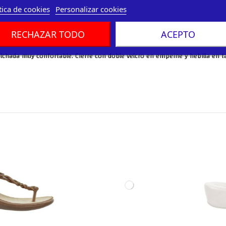
tica de cookies
Personalizar cookies
RECHAZAR TODO
ACEPTO
olchada muy confortable. Cierre con doble velcro en empeine y hebilla en t