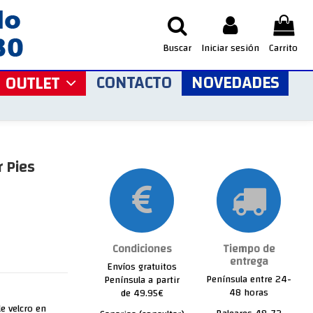
Buscar
Iniciar sesión
Carrito
CONTACTO
NOVEDADES
OUTLET
 Pies
Condiciones
Tiempo de
entrega
Envíos gratuitos
Península entre 24-
Península a partir
48 horas
de 49.95€
le velcro en