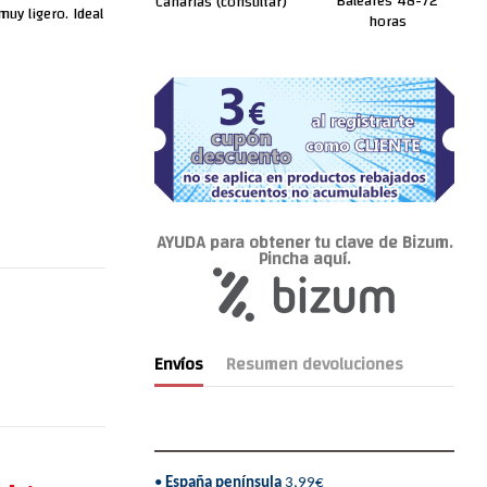
Baleares 48-72
Canarias (consultar)
uy ligero. Ideal
horas
AYUDA para obtener tu clave de Bizum.
Pincha aquí.
Envíos
Resumen devoluciones
•
España península
3,99€