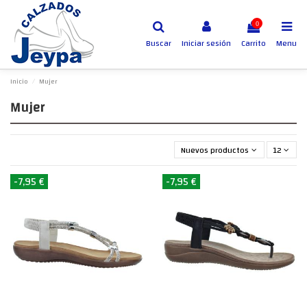
0
Buscar
Iniciar sesión
Carrito
Menu
Inicio
Mujer
Mujer
Nuevos productos primero
12
-7,95 €
-7,95 €