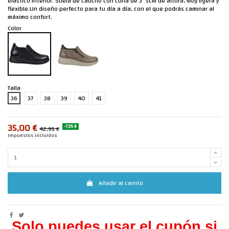
elástico interior. Suela de caucho con cuña de 3´5cm de altura, muy ligera y
flexible.Un diseño perfecto para tu día a día, con el que podrás caminar al
máximo confort.
Color
Talla
36
37
38
39
40
41
35,00 €
-7,95 €
42,95 €
Impuestos incluidos
Añadir al carrito
Solo puedes usar el cupón si