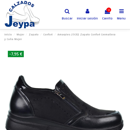
0
Buscar
Iniciar sesión
Carrito
Menu
Inicio
Mujer
Zapato
Confort
Amarpies 29351 Zapato Confort Cremallera
y Cuña Mujer
-7,95 €