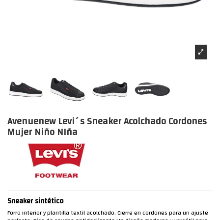
Avenuenew Levi´s Sneaker Acolchado Cordones
Mujer Niño NIña
Sneaker sintético
Forro interior y plantilla textil acolchado. Cierre en cordones para un ajuste