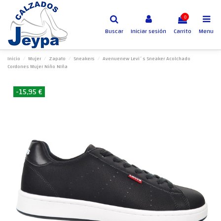
0
Buscar
Iniciar sesión
Carrito
Menu
Inicio
Mujer
Zapato
Sneakers
Avenuenew Levi´s Sneaker Acolchado
Cordones Mujer Niño NIña
-15,95 €