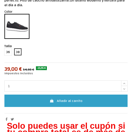
perfecto. Piso de caucho antideslizante.Un diseño moderno y versátil para
el día a día.
Color
Talla
36
38
39,00 €
-15,95 €
54,95 €
Impuestos incluidos
Añadir al carrito
Solo puedes usar el cupón si