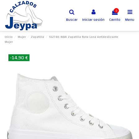
0
Buscar
Iniciar sesión
Carrito
Menu
Inicio
Mujer
Zapatilla
552746 B&W Zapatilla Bota Lona Antideslizante
Mujer
-14,90 €