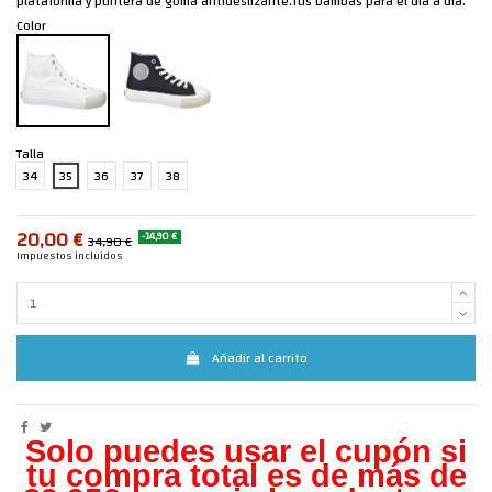
plataforma y puntera de goma antideslizante.Tus bambas para el día a día.
Color
Talla
34
35
36
37
38
20,00 €
-14,90 €
34,90 €
Impuestos incluidos
Añadir al carrito
Solo puedes usar el cupón si
tu compra total es de más de