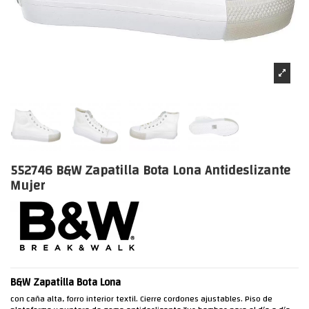
552746 B&W Zapatilla Bota Lona Antideslizante
Mujer
B&W Zapatilla Bota Lona
con caña alta, forro interior textil. Cierre cordones ajustables. Piso de