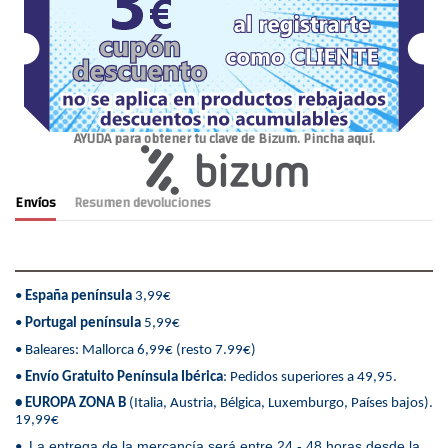
AYUDA para obtener tu clave de Bizum. Pincha aquí.
Envíos
Resumen devoluciones
•
España península
3,99€
•
Portugal península
5,99€
• Baleares: Mallorca 6,99€ (resto 7.99€)
•
Envío Gratuito Península Ibérica
: Pedidos superiores a 49,95.
• EUROPA ZONA B
(Italia, Austria, Bélgica, Luxemburgo, Países bajos).
19,99€
La entrega de la mercancía será entre 24 - 48 horas desde la
•