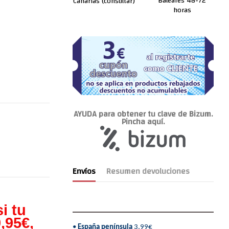
Baleares 48-72
Canarias (consultar)
horas
AYUDA para obtener tu clave de Bizum.
Pincha aquí.
Envíos
Resumen devoluciones
i tu
,95€,
•
España península
3,99€