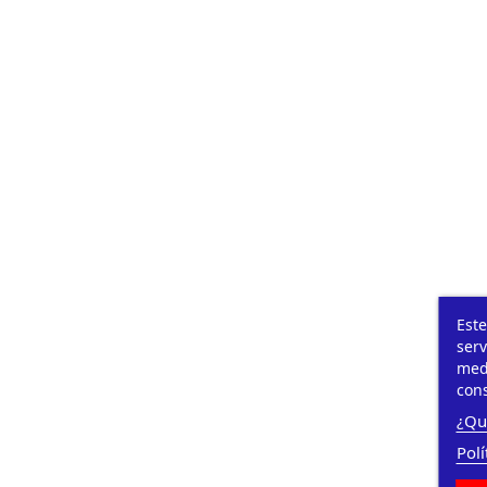
Este
serv
medi
cons
¿Qu
Polí