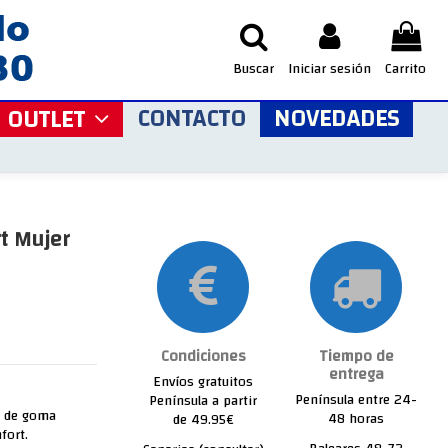
Buscar
Iniciar sesión
Carrito
CONTACTO
NOVEDADES
OUTLET
rt Mujer
Condiciones
Tiempo de
entrega
Envíos gratuitos
Península entre 24-
Península a partir
a de goma
48 horas
de 49.95€
fort.