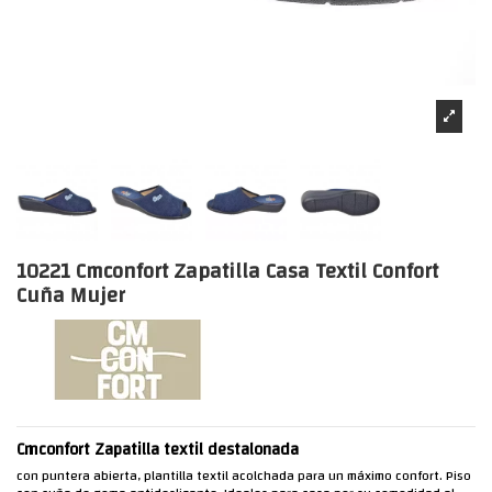
10221 Cmconfort Zapatilla Casa Textil Confort
Cuña Mujer
Cmconfort Zapatilla textil destalonada
con puntera abierta, plantilla textil acolchada para un máximo confort. Piso