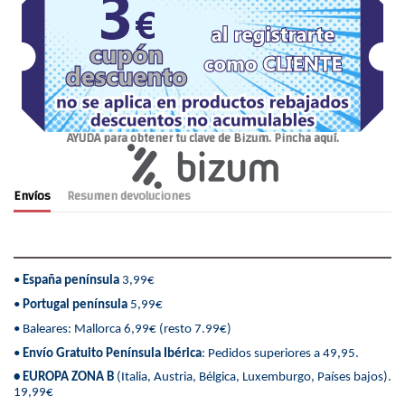
AYUDA para obtener tu clave de Bizum. Pincha aquí.
Envíos
Resumen devoluciones
•
España península
3,99€
•
Portugal península
5,99€
• Baleares: Mallorca 6,99€ (resto 7.99€)
•
Envío Gratuito Península Ibérica
: Pedidos superiores a 49,95.
• EUROPA ZONA B
(Italia, Austria, Bélgica, Luxemburgo, Países bajos).
19,99€