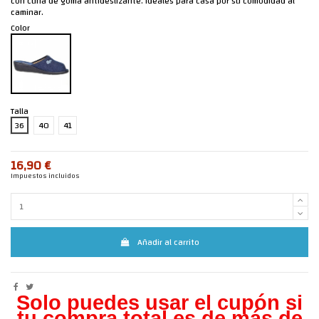
con cuña de goma antideslizante. Ideales para casa por su comodidad al
caminar.
Color
Talla
36
40
41
16,90 €
Impuestos incluidos
Añadir al carrito
Solo puedes usar el cupón si
tu compra total es de más de