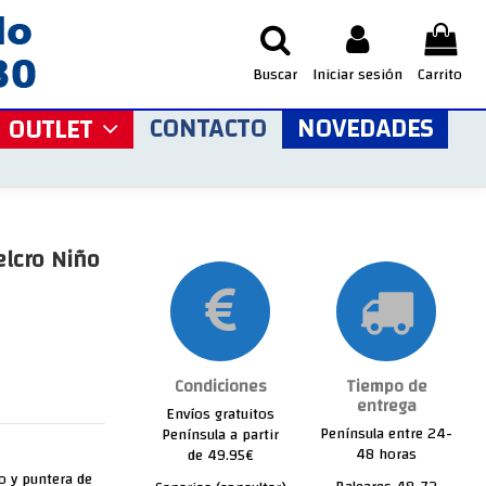
Buscar
Iniciar sesión
Carrito
CONTACTO
NOVEDADES
OUTLET
elcro Niño
Condiciones
Tiempo de
entrega
Envíos gratuitos
Península entre 24-
Península a partir
48 horas
de 49.95€
so y puntera de