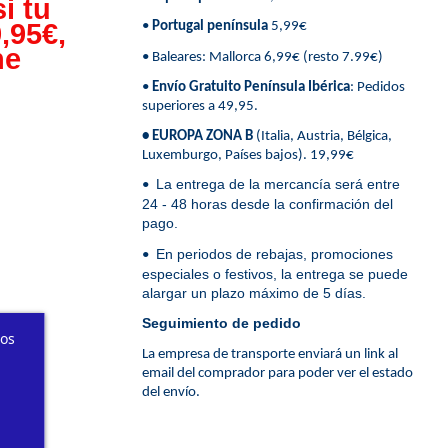
i tu
,95€,
•
Portugal península
5,99€
ne
• Baleares: Mallorca 6,99€ (resto 7.99€)
•
Envío Gratuito Península Ibérica
: Pedidos
superiores a 49,95.
• EUROPA ZONA B
(Italia, Austria, Bélgica,
Luxemburgo, Países bajos). 19,99€
La entrega de la mercancía será entre
•
24 - 48 horas desde la confirmación del
pago.
En periodos de rebajas, promociones
•
especiales o festivos, la entrega se puede
alargar un plazo máximo de 5 días.
Seguimiento de pedido
ros
La empresa de transporte enviará un link al
email del comprador para poder ver el estado
del envío.