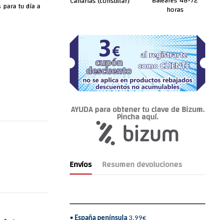
Baleares 48-72
Canarias (consultar)
 para tu día a
horas
AYUDA para obtener tu clave de Bizum.
Pincha aquí.
Envíos
Resumen devoluciones
•
España península
3,99€