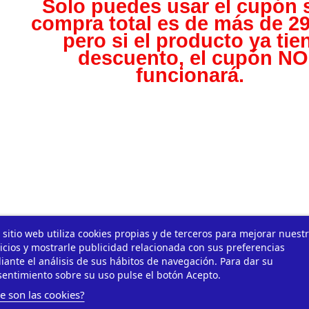
Solo puedes usar el cupón s
compra total es de más de 29
pero s
i el producto ya tie
descuento, el cupón NO
funcionará.
 sitio web utiliza cookies propias y de terceros para mejorar nuest
icios y mostrarle publicidad relacionada con sus preferencias
ante el análisis de sus hábitos de navegación. Para dar su
entimiento sobre su uso pulse el botón Acepto.
e son las cookies?