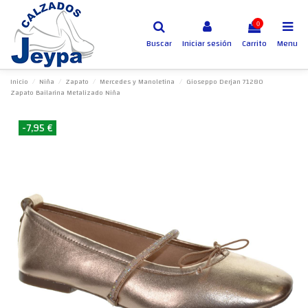
0
Buscar
Iniciar sesión
Carrito
Menu
Inicio
Niña
Zapato
Mercedes y Manoletina
Gioseppo Derjan 71280
Zapato Bailarina Metalizado Niña
-7,95 €