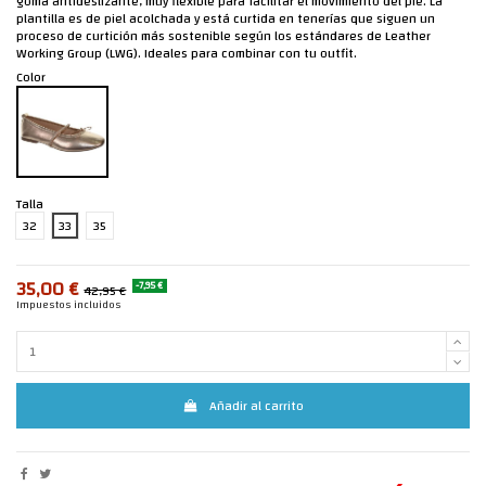
goma antideslizante, muy flexible para facilitar el movimiento del pie. La
plantilla es de piel acolchada y está curtida en tenerías que siguen un
proceso de curtición más sostenible según los estándares de Leather
Working Group (LWG). Ideales para combinar con tu outfit.
Color
Talla
32
33
35
35,00 €
-7,95 €
42,95 €
Impuestos incluidos
Añadir al carrito