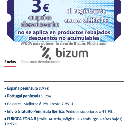
AYUDA para obtener tu clave de Bizum. Pincha aquí.
Envíos
Resumen devoluciones
•
España península
3,99€
•
Portugal península
5,99€
• Baleares: Mallorca 6,99€ (resto 7.99€)
•
Envío Gratuito Península Ibérica
: Pedidos superiores a 49,95.
• EUROPA ZONA B
(Italia, Austria, Bélgica, Luxemburgo, Países bajos).
19,99€