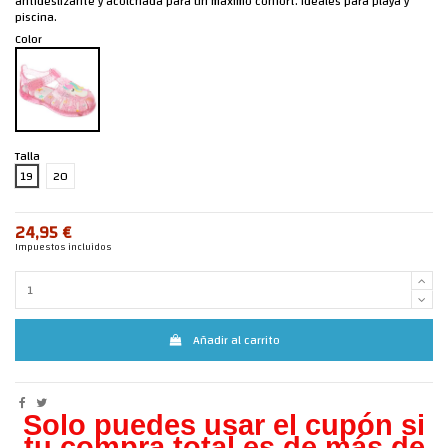
antideslizante y acolchada para un máximo confort. Ideales para playa y
piscina.
Color
Talla
19
20
24,95 €
Impuestos incluidos
Añadir al carrito
Solo puedes usar el cupón si
tu compra total es de más de