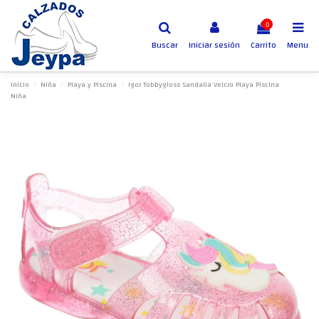
0
Buscar
Iniciar sesión
Carrito
Menu
Inicio
Niña
Playa y Piscina
Igor Tobbygloss Sandalia Velcro Playa Piscina
Niña