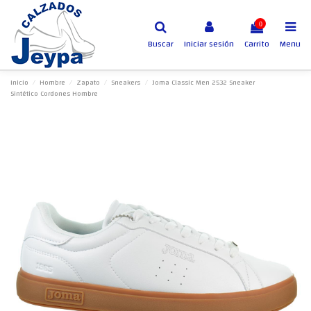
0
Buscar
Iniciar sesión
Carrito
Menu
Inicio
Hombre
Zapato
Sneakers
Joma Classic Men 2532 Sneaker
Sintético Cordones Hombre