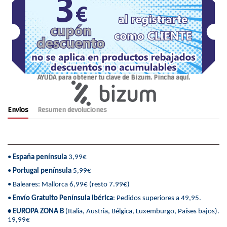
AYUDA para obtener tu clave de Bizum. Pincha aquí.
Envíos
Resumen devoluciones
•
España península
3,99€
•
Portugal península
5,99€
• Baleares: Mallorca 6,99€ (resto 7.99€)
•
Envío Gratuito Península Ibérica
: Pedidos superiores a 49,95.
• EUROPA ZONA B
(Italia, Austria, Bélgica, Luxemburgo, Países bajos).
19,99€