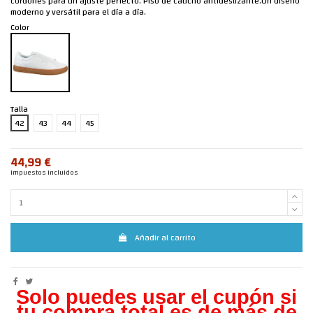
cordones para un ajuste perfecto. Piso de caucho antideslizante.Un diseño
moderno y versátil para el día a día.
Color
Talla
42
43
44
45
44,99 €
Impuestos incluidos
Añadir al carrito
Solo puedes usar el cupón si
tu compra total es de más de