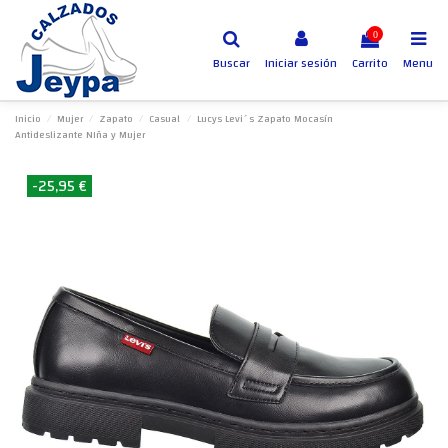
0
Buscar
Iniciar sesión
Carrito
Menu
Inicio
Mujer
Zapato
Casual
Lucys Levi´s Zapato Mocasín
Antideslizante NIña y Mujer
-25,95 €