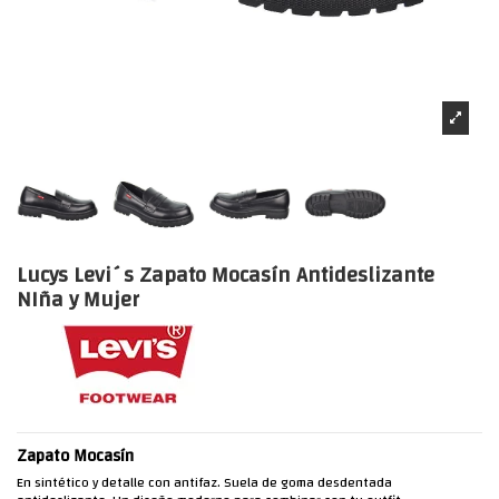
Lucys Levi´s Zapato Mocasín Antideslizante
NIña y Mujer
Zapato Mocasín
En sintético y detalle con antifaz. Suela de goma desdentada