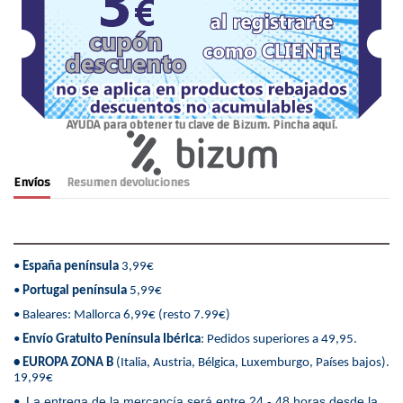
AYUDA para obtener tu clave de Bizum. Pincha aquí.
Envíos
Resumen devoluciones
•
España península
3,99€
•
Portugal península
5,99€
• Baleares: Mallorca 6,99€ (resto 7.99€)
•
Envío Gratuito Península Ibérica
: Pedidos superiores a 49,95.
• EUROPA ZONA B
(Italia, Austria, Bélgica, Luxemburgo, Países bajos).
19,99€
La entrega de la mercancía será entre 24 - 48 horas desde la
•