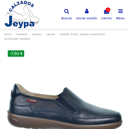
0
Buscar
Iniciar sesión
Carrito
Menu
Inicio
Hombre
Zapato
Casual
Luisetti 32302 Zapato Casual Piel
Acolchado Hombre
-7,90 €