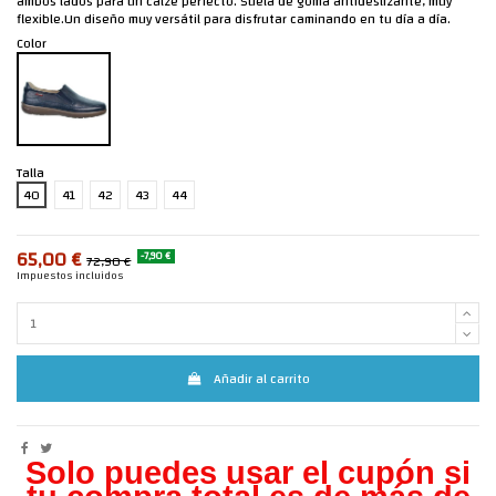
ambos lados para un calze perfecto. Suela de goma antideslizante, muy
flexible.Un diseño muy versátil para disfrutar caminando en tu día a día.
Color
Talla
40
41
42
43
44
65,00 €
-7,90 €
72,90 €
Impuestos incluidos
Añadir al carrito
Solo puedes usar el cupón si