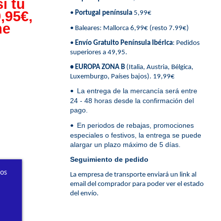
i tu
,95€,
•
Portugal península
5,99€
ne
• Baleares: Mallorca 6,99€ (resto 7.99€)
•
Envío Gratuito Península Ibérica
: Pedidos
superiores a 49,95.
• EUROPA ZONA B
(Italia, Austria, Bélgica,
Luxemburgo, Países bajos). 19,99€
La entrega de la mercancía será entre
•
24 - 48 horas desde la confirmación del
pago.
En periodos de rebajas, promociones
•
especiales o festivos, la entrega se puede
alargar un plazo máximo de 5 días.
Seguimiento de pedido
ros
La empresa de transporte enviará un link al
email del comprador para poder ver el estado
del envío.