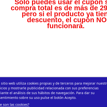
Solo puedes usar el cupón s
compra total es de más de 29
pero s
i el producto ya tie
descuento, el cupón NO
funcionará.
 sitio web utiliza cookies propias y de terceros para mejorar nuest
icios y mostrarle publicidad relacionada con sus preferencias
ante el análisis de sus hábitos de navegación. Para dar su
entimiento sobre su uso pulse el botón Acepto.
e son las cookies?