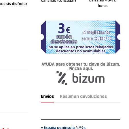
Baleares 48-72
Canarias (consultar)
odrás disfrutar
horas
AYUDA para obtener tu clave de Bizum.
Pincha aquí.
Envíos
Resumen devoluciones
•
España península
3,99€