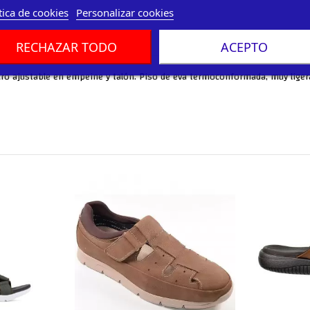
tica de cookies
Personalizar cookies
RECHAZAR TODO
ACEPTO
lcro ajustable en empeine y talón. Piso de eva termoconformada, muy liger