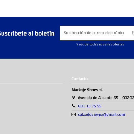
Suscríbete al boletín
Y reciba todas nuestras ofertas
Contacto
Markaje Shoes sl.
Avenida de Alicante 65 - 0320
601 13 75 55
calzadosjeypa@gmail.com