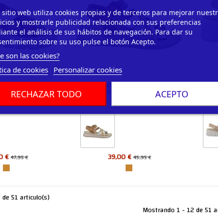
 sitio web utiliza cookies propias y de terceros para mejorar nuest
icios y mostrarle publicidad relacionada con sus preferencias
ante el análisis de sus hábitos de navegación. Para dar su
entimiento sobre su uso pulse el botón Acepto.
e son las cookies?
tica de cookies
Personalizar cookies
28601 Sandalia
Amarpies 28638 Sandalia
 Plataforma Mujer
Confort Cuña Plataforma Velcro
Conf
RECHAZAR TODO
ACEPTO
Mujer
marpies
Amarpies
0 €
39,00 €
47,95 €
45,95 €
de 51 articulo(s)
Mostrando 1 - 12 de 51 ar