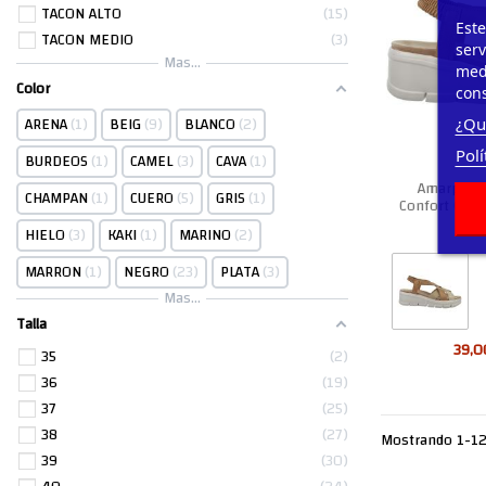
TACON ALTO
15
Este
TACON MEDIO
3
serv
Mas...
medi
Color
cons
ARENA
1
BEIG
9
BLANCO
2
¿Qu
Polí
BURDEOS
1
CAMEL
3
CAVA
1
Amarpies 
CHAMPAN
1
CUERO
5
GRIS
1
Confort Cuña
A
HIELO
3
KAKI
1
MARINO
2
MARRON
1
NEGRO
23
PLATA
3
Mas...
Talla
39,0
35
2
36
19
37
25
38
27
Mostrando 1-12 
39
30