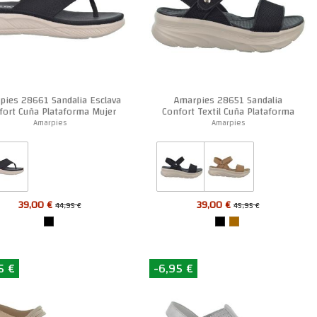
pies 28661 Sandalia Esclava
Amarpies 28651 Sandalia
fort Cuña Plataforma Mujer
Confort Textil Cuña Plataforma
Mujer
Amarpies
Amarpies
39,00 €
39,00 €
44,95 €
45,95 €
5 €
-6,95 €