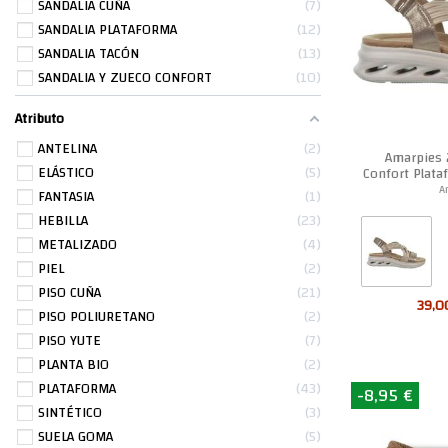
SANDALIA CUÑA
7
SANDALIA PLATAFORMA
12
SANDALIA TACÓN
13
SANDALIA Y ZUECO CONFORT
10
Atributo
ANTELINA
2
Amarpies 
ELÁSTICO
5
Confort Plata
A
FANTASIA
1
HEBILLA
23
METALIZADO
4
PIEL
2
PISO CUÑA
21
39,0
PISO POLIURETANO
2
PISO YUTE
7
PLANTA BIO
2
PLATAFORMA
43
-8,95 €
SINTÉTICO
3
SUELA GOMA
5