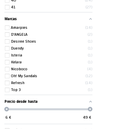
40
24
41
27
Marcas
Amarpies
14
D'ANGELA
2
Desiree Shoes
1
Duendy
1
Isteria
1
Kelara
1
Nicoboco
4
Oh! My Sandals
12
Refresh
14
Top 3
1
Precio desde hasta
6
€
49
€