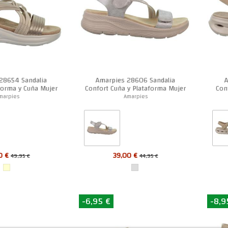
28654 Sandalia
Amarpies 28606 Sandalia
A
forma y Cuña Mujer
Confort Cuña y Plataforma Mujer
Conf
marpies
Amarpies
0 €
39,00 €
49,95 €
44,95 €
-6,95 €
-8,9