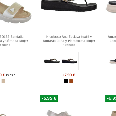
30132 Sandalia
Nicoboco Ana Esclava textil y
Amar
ra y Cómoda Mujer
fantasia Cuña y Plataforma Mujer
Con
marpies
Nicoboco
0 €
17,90 €
45,95 €
-5,95 €
-6,9