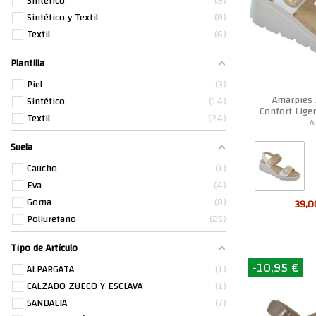
Sintético
9
Sintético y Textil
8
Textil
6
Plantilla
Piel
3
Amarpies 
Sintético
14
Confort Lige
Textil
24
A
Suela
Caucho
1
Eva
4
Goma
8
39,0
Poliuretano
25
Tipo de Artículo
-10,95 €
ALPARGATA
1
CALZADO ZUECO Y ESCLAVA
1
SANDALIA
7