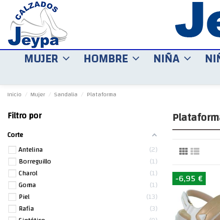
MUJER
HOMBRE
NIÑA
NI
Inicio
Mujer
Sandalia
Plataforma
Plataform
Filtro por
Corte
Antelina
2
Borreguillo
1
Charol
1
-6,95 €
Goma
1
Piel
13
Rafia
3