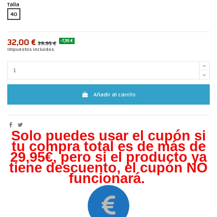
Talla
40
32,00 €
-7,95 €
39,95 €
Impuestos incluidos
Añadir al carrito
Solo puedes usar el cupón si
tu compra total es de más de
29,95€, pero s
i el producto ya
tiene descuento, el cupón NO
funcionará.