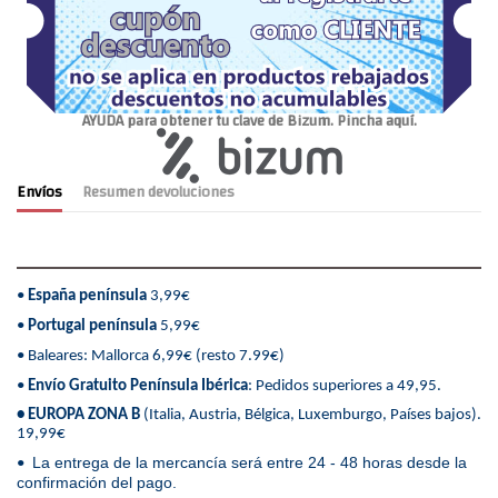
AYUDA para obtener tu clave de Bizum. Pincha aquí.
Envíos
Resumen devoluciones
•
España península
3,99€
•
Portugal península
5,99€
• Baleares: Mallorca 6,99€ (resto 7.99€)
•
Envío Gratuito Península Ibérica
: Pedidos superiores a 49,95.
• EUROPA ZONA B
(Italia, Austria, Bélgica, Luxemburgo, Países bajos).
19,99€
La entrega de la mercancía será entre 24 - 48 horas desde la
•
confirmación del pago.