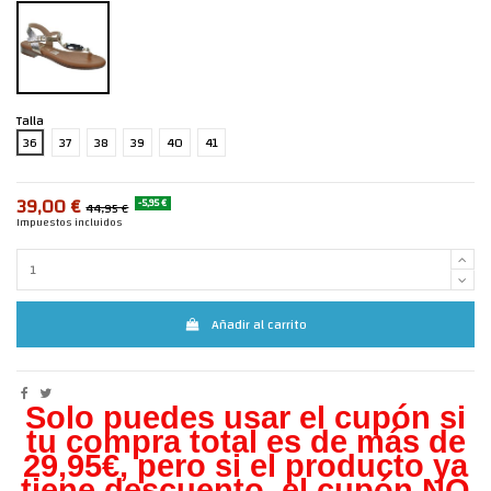
Talla
36
37
38
39
40
41
39,00 €
-5,95 €
44,95 €
Impuestos incluidos
Añadir al carrito
Solo puedes usar el cupón si
tu compra total es de más de
29,95€, pero s
i el producto ya
tiene descuento, el cupón NO