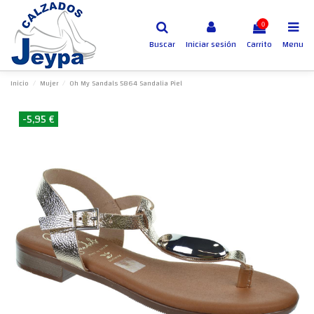
0
Buscar
Iniciar sesión
Carrito
Menu
Inicio
Mujer
Oh My Sandals 5864 Sandalia Piel
-5,95 €