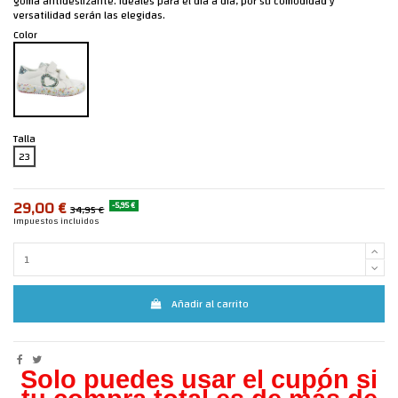
goma antideslizante. Ideales para el día a día, por su comodidad y
versatilidad serán las elegidas.
Color
Talla
23
29,00 €
-5,95 €
34,95 €
Impuestos incluidos
Añadir al carrito
Solo puedes usar el cupón si