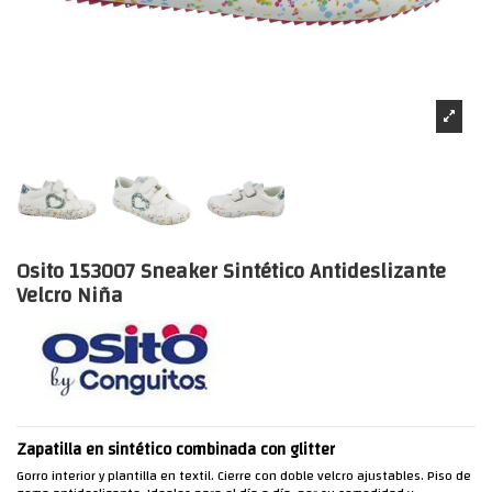
Osito 153007 Sneaker Sintético Antideslizante
Velcro Niña
Zapatilla en sintético combinada con glitter
Gorro interior y plantilla en textil. Cierre con doble velcro ajustables. Piso de