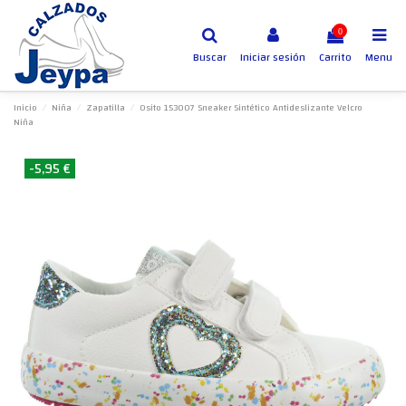
0
Buscar
Iniciar sesión
Carrito
Menu
Inicio
Niña
Zapatilla
Osito 153007 Sneaker Sintético Antideslizante Velcro
Niña
-5,95 €