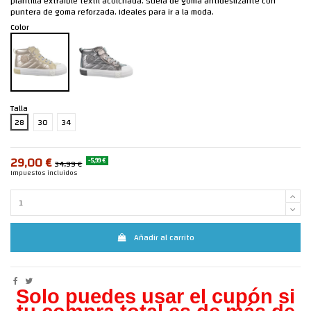
plantilla extraíble textil acolchada. Suela de goma antideslizante con
puntera de goma reforzada. Ideales para ir a la moda.
Color
Talla
28
30
34
29,00 €
-5,99 €
34,99 €
Impuestos incluidos
Añadir al carrito
Solo puedes usar el cupón si