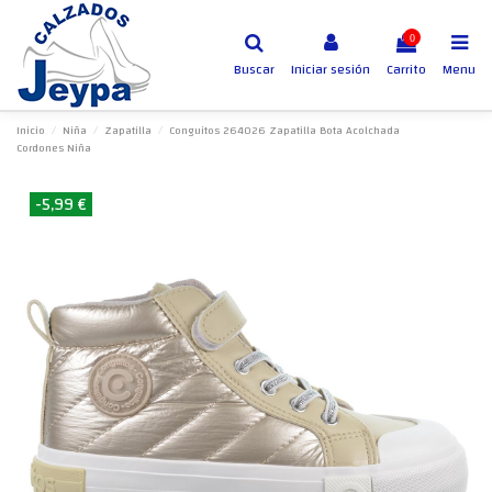
0
Buscar
Iniciar sesión
Carrito
Menu
Inicio
Niña
Zapatilla
Conguitos 264026 Zapatilla Bota Acolchada
Cordones Niña
-5,99 €