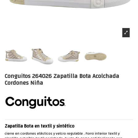
Conguitos 264026 Zapatilla Bota Acolchada
Cordones Niña
Zapatilla Bota en textil y sintético
cierre en cordones elásticos y velcro regulable . Forro interior textil y