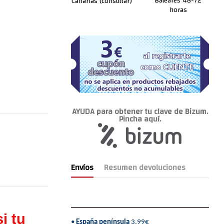
Baleares 48-72
Canarias (consultar)
horas
AYUDA para obtener tu clave de Bizum.
Pincha aquí.
Envíos
Resumen devoluciones
i tu
•
España península
3,99€