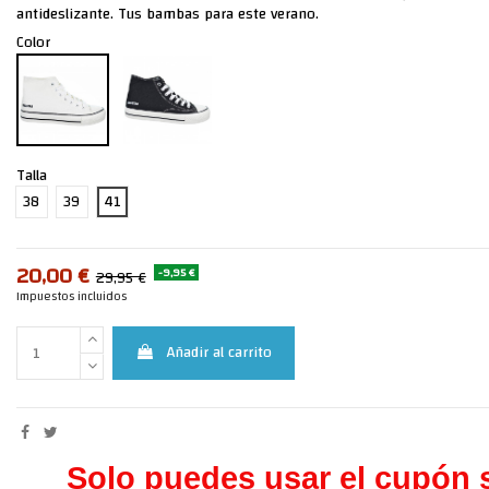
antideslizante. Tus bambas para este verano.
Color
Talla
38
39
41
20,00 €
-9,95 €
29,95 €
Impuestos incluidos
Añadir al carrito
Solo puedes usar el cupón s