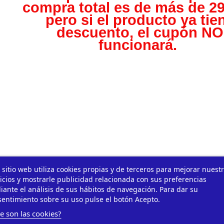
compra total es de más de 29
pero s
i el producto ya tie
descuento, el cupón NO
funcionará.
 sitio web utiliza cookies propias y de terceros para mejorar nuest
icios y mostrarle publicidad relacionada con sus preferencias
ante el análisis de sus hábitos de navegación. Para dar su
entimiento sobre su uso pulse el botón Acepto.
e son las cookies?