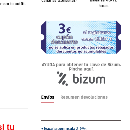
Baleares 48-72
Canarias (consultar)
 con tu outfit.
horas
AYUDA para obtener tu clave de Bizum.
Pincha aquí.
Envíos
Resumen devoluciones
i tu
•
España península
3,99€