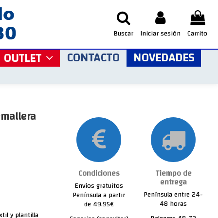
Buscar
Iniciar sesión
Carrito
CONTACTO
NOVEDADES
OUTLET
emallera
Condiciones
Tiempo de
entrega
Envíos gratuitos
Península entre 24-
Península a partir
48 horas
de 49.95€
il y plantilla