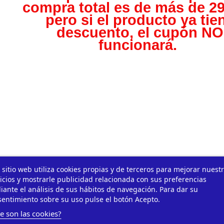
compra total es de más de 29
pero s
i el producto ya tie
descuento, el cupón NO
funcionará.
 sitio web utiliza cookies propias y de terceros para mejorar nuest
icios y mostrarle publicidad relacionada con sus preferencias
ante el análisis de sus hábitos de navegación. Para dar su
entimiento sobre su uso pulse el botón Acepto.
e son las cookies?