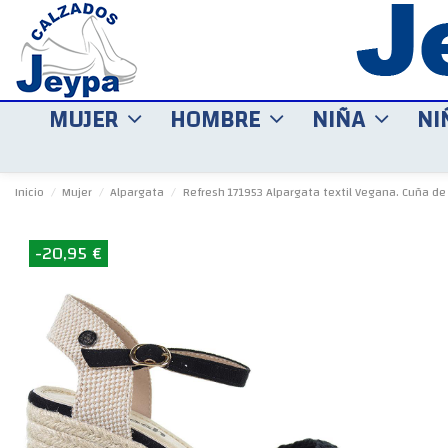
MUJER
HOMBRE
NIÑA
NI
Inicio
Mujer
Alpargata
Refresh 171953 Alpargata textil Vegana. Cuña de
-20,95 €