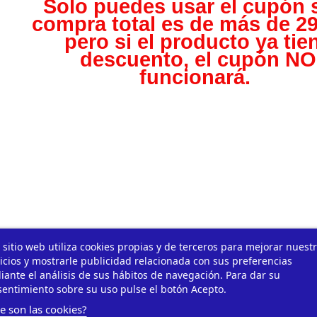
Solo puedes usar el cupón s
compra total es de más de 29
pero s
i el producto ya tie
descuento, el cupón NO
funcionará.
 sitio web utiliza cookies propias y de terceros para mejorar nuest
icios y mostrarle publicidad relacionada con sus preferencias
ante el análisis de sus hábitos de navegación. Para dar su
entimiento sobre su uso pulse el botón Acepto.
e son las cookies?