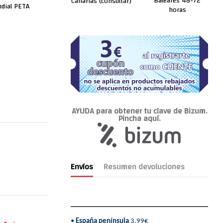
Baleares 48-72
Canarias (consultar)
ndial PETA
horas
AYUDA para obtener tu clave de Bizum.
Pincha aquí.
Envíos
Resumen devoluciones
•
España península
3,99€