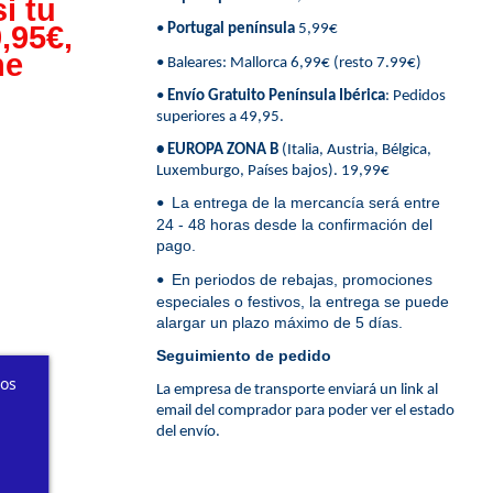
i tu
,95€,
•
Portugal península
5,99€
ne
• Baleares: Mallorca 6,99€ (resto 7.99€)
•
Envío Gratuito Península Ibérica
: Pedidos
superiores a 49,95.
• EUROPA ZONA B
(Italia, Austria, Bélgica,
Luxemburgo, Países bajos). 19,99€
La entrega de la mercancía será entre
•
24 - 48 horas desde la confirmación del
pago.
En periodos de rebajas, promociones
•
especiales o festivos, la entrega se puede
alargar un plazo máximo de 5 días.
Seguimiento de pedido
ros
La empresa de transporte enviará un link al
email del comprador para poder ver el estado
del envío.