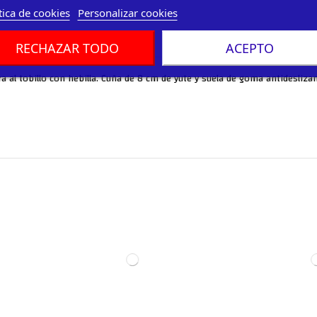
tica de cookies
Personalizar cookies
RECHAZAR TODO
ACEPTO
era al tobillo con hebilla. Cuña de 8 cm de yute y suela de goma antidesliz