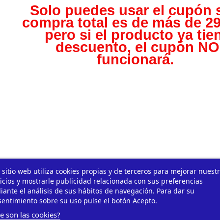
Solo puedes usar el cupón s
compra total es de más de 29
pero s
i el producto ya tie
descuento, el cupón NO
funcionará.
 sitio web utiliza cookies propias y de terceros para mejorar nuest
icios y mostrarle publicidad relacionada con sus preferencias
ante el análisis de sus hábitos de navegación. Para dar su
entimiento sobre su uso pulse el botón Acepto.
e son las cookies?