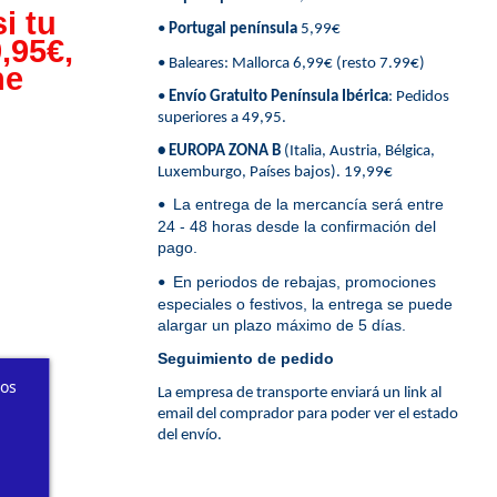
i tu
•
Portugal península
5,99€
,95€,
• Baleares: Mallorca 6,99€ (resto 7.99€)
ne
•
Envío Gratuito Península Ibérica
: Pedidos
superiores a 49,95.
• EUROPA ZONA B
(Italia, Austria, Bélgica,
Luxemburgo, Países bajos). 19,99€
La entrega de la mercancía será entre
•
24 - 48 horas desde la confirmación del
pago.
En periodos de rebajas, promociones
•
especiales o festivos, la entrega se puede
alargar un plazo máximo de 5 días.
Seguimiento de pedido
ros
La empresa de transporte enviará un link al
email del comprador para poder ver el estado
del envío.