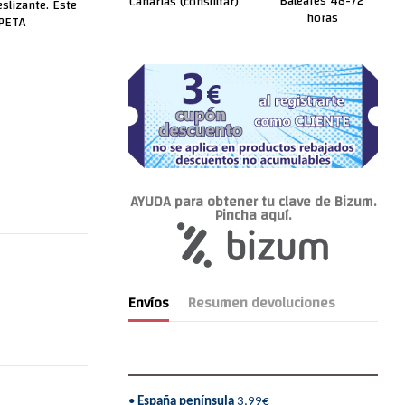
Baleares 48-72
Canarias (consultar)
slizante. Este
horas
 PETA
AYUDA para obtener tu clave de Bizum.
Pincha aquí.
Envíos
Resumen devoluciones
•
España península
3,99€