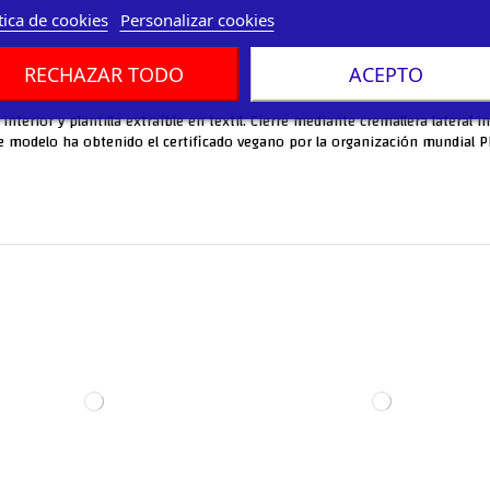
tica de cookies
Personalizar cookies
RECHAZAR TODO
ACEPTO
nterior y plantilla extraíble en textil. Cierre mediante cremallera lateral i
e modelo ha obtenido el certificado vegano por la organización mundial P