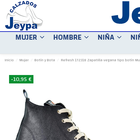
MUJER
HOMBRE
NIÑA
NI
Inicio
Mujer
Botín y Bota
Refresh 172318 Zapatilla vegana tipo botín Mu
-10,95 €