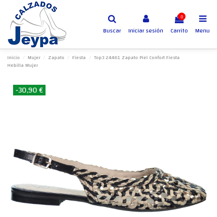
0
Buscar
Iniciar sesión
Carrito
Menu
Inicio
Mujer
Zapato
Fiesta
Top3 24461 Zapato Piel Confort Fiesta
Hebilla Mujer
-30,90 €