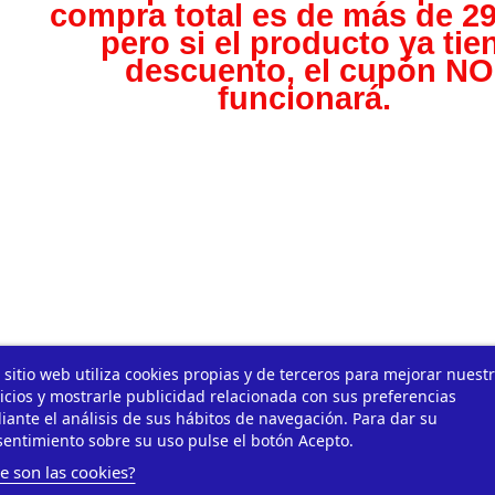
compra total es de más de 29
pero s
i el producto ya tie
descuento, el cupón NO
funcionará.
 sitio web utiliza cookies propias y de terceros para mejorar nuest
icios y mostrarle publicidad relacionada con sus preferencias
ante el análisis de sus hábitos de navegación. Para dar su
entimiento sobre su uso pulse el botón Acepto.
e son las cookies?