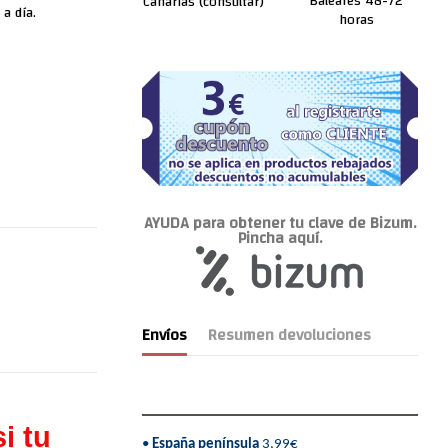
Baleares 48-72
Canarias (consultar)
 a día.
horas
AYUDA para obtener tu clave de Bizum.
Pincha aquí.
Envíos
Resumen devoluciones
i tu
•
España península
3,99€