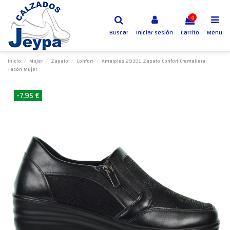
0
Buscar
Iniciar sesión
Carrito
Menu
Inicio
Mujer
Zapato
Confort
Amarpies 29391 Zapato Confort Cremallera
Tacón Mujer
-7,95 €