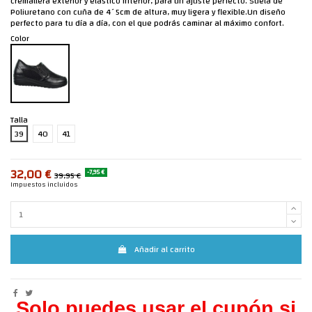
cremallera exterior y elástico interior, para un ajuste perfecto. Suela de
Poliuretano con cuña de 4´5cm de altura, muy ligera y flexible.Un diseño
perfecto para tu día a día, con el que podrás caminar al máximo confort.
Color
Talla
39
40
41
32,00 €
-7,95 €
39,95 €
Impuestos incluidos
Añadir al carrito
Solo puedes usar el cupón si