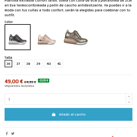
Plantilla extraíble confort látex. Suela con cuña de 6cm y plataforma de 2cm
en Eva termoconformada y patín de caucho antideslizante. Ya puedes ir a la
moda con tus cuñas a todo confort, serán la elegidas para combinar con tu
outfit.
Color
Talla
36
37
38
39
40
41
49,00 €
-15,95 €
64,95 €
Impuestos incluidos
Añadir al carrito