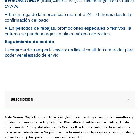
• EUROPA ZONA B
(Italia, Austria, Bélgica, Luxemburgo, Países bajos).
19,99€
La entrega de la mercancía será entre 24 - 48 horas desde la
•
confirmación del pago.
En periodos de rebajas, promociones especiales o festivos, la
•
entrega se puede alargar un plazo máximo de 5 días.
Seguimiento de pedido
La empresa de transporte enviará un link al email del comprador para
poder ver el estado del envío.
Descripción
Aule Yumas Zapato en sintético y nylon, forro textil y cierre con cremallera y
cordones para un ajuste perfecto. Plantilla extraíble confort látex. Suela
con cuña de 6cm y plataforma de 2cm en Eva termoconformada y patín de
caucho antideslizante.Ya puedes ir a la moda con tus cuñas a todo confort,
serán la elegidas para combinar con tu outfit.