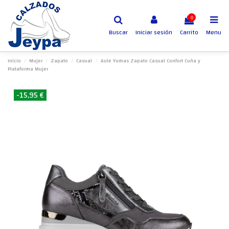
0
Buscar
Iniciar sesión
Carrito
Menu
Inicio
Mujer
Zapato
Casual
Aule Yumas Zapato Casual Confort Cuña y
Plataforma Mujer
-15,95 €