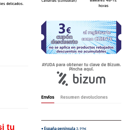
Baleares 48-72
Canarias (consultar)
ies delicados.
horas
AYUDA para obtener tu clave de Bizum.
Pincha aquí.
Envíos
Resumen devoluciones
i tu
•
España península
3,99€