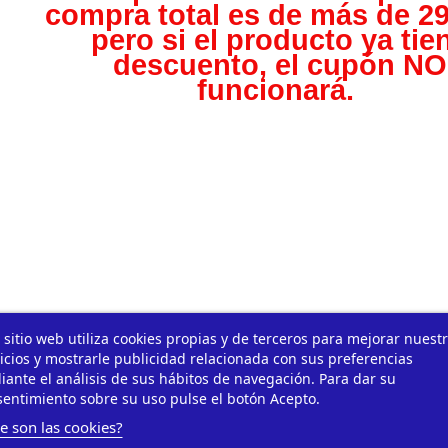
compra total es de más de 29
pero s
i el producto ya tie
descuento, el cupón NO
funcionará.
 sitio web utiliza cookies propias y de terceros para mejorar nuest
icios y mostrarle publicidad relacionada con sus preferencias
ante el análisis de sus hábitos de navegación. Para dar su
entimiento sobre su uso pulse el botón Acepto.
e son las cookies?